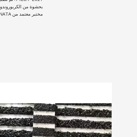
مختبر معتمد من NATA، وحصلت على تصنيف P5 للانزلاق.