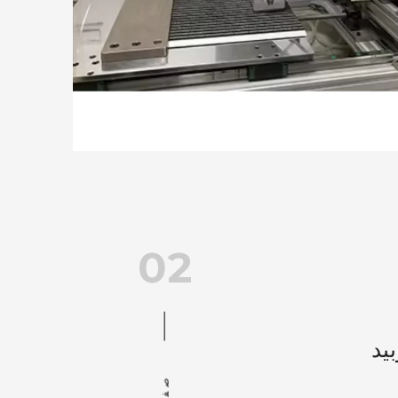
02
يد