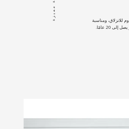
صفة مميزة
م للانزلاق، ومناسبة
ى 20 عامًا.