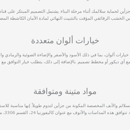
ن لحماية سلالمك أثناء مرحلة البناء. يشتمل التصميم المبتكر على قناة
مداس الخشب الرقائقي المؤقت بالتثبيت النهائي لمادة الأمان الكاشطة المضاد
خيارات ألوان متعددة
تتوفر مداس وأنوف السلالم هذه في مجموعة متنوعة من 10 خيارات ألوان، بما في ذلك الأسود والأصفر والإضاء
أي ديكور أو مخطط تصميم. بالإضافة إلى ذلك، يتطلب خيار التوافق مع ضعف ا
مواد متينة ومتوافقة
الم والأنف المخصصة المكونة من جزأين لتدوم طويلاً. إنها مناسبة للاست
وان كاليفورنيا 24، القسم 3306، مما يضمن أنها تلبي معايير السلامة وإمكانية الوصول الصارمة.