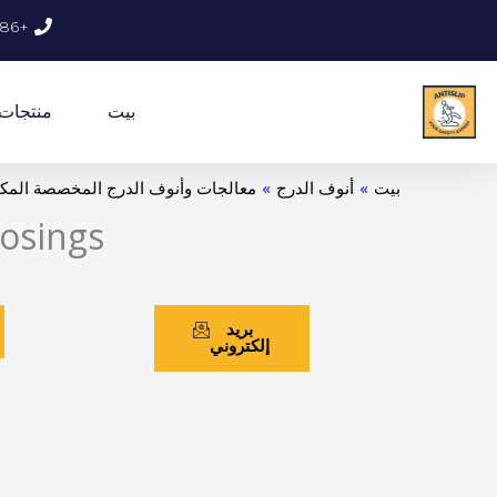
خطي
+86 188 5313 8623
لى
لمحتوى
بيت
منتجات
بيت
»
أنوف الدرج
»
معالجات وأنوف الدرج المخصصة المكو
osings
بريد
إلكتروني