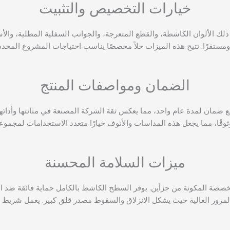
خيارات التخصيص والتثبيت
ك الألوان الكاشطة، والقطع المتعرجة، والجوانب السفلية المطلية، والأ
ًا ومستقرًا. تتيح هذه الميزات حلاً مخصصًا يناسب احتياجات المشروع المحدد
الضمان ومواصفات المنتج
وثوقًا، مما يجعل هذه المداسات والأنوف خيارًا متعدد الاستخدامات لمجمو
ميزات السلامة المحسنة
لمخصصة المكونة من جزأين. يوفر السطح الكاشط بالكامل حماية فائقة ضد الان
رور العالية حيث يشكل الانزلاق والسقوط مصدر قلق كبير. يعمل شريط الأ