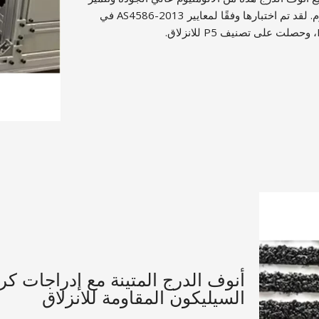
بحشوة من الكربوروندوم. لقد تم اختبارها وفقًا لمعايير AS4586-2013 في
أنوف الدرج المتينة مع إدراجات كرب
السيليكون المقاومة للانزلاق