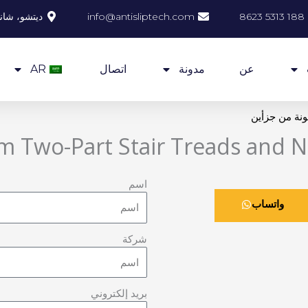
info@antisliptech.com
ديتشو، شان
عن
مدونة
اتصال
AR
نة من جزأين
m Two-Part Stair Treads and N
اسم
واتساب
شركة
بريد إلكتروني