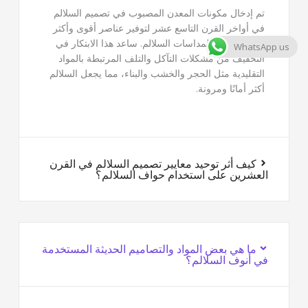
تم إدخال مكونات المعدن المصبوب في تصميم السلالم
في أواخر القرن التاسع عشر لتوفير عناصر أقوى وأكثر
متانة، وخاصة لمداسات السلالم. ساعد هذا الابتكار في
WhatsApp us
التخفيف من مشكلات التآكل والتلف المرتبطة بالمواد
التقليدية مثل الحجر والخشب والبناء، مما يجعل السلالم
أكثر أمانًا ومرونة.
كيف أثر توحيد معايير تصميم السلالم في القرن
العشرين على استخدام حواف السلالم؟
ما هي بعض المواد والتصاميم الحديثة المستخدمة
في أنوف السلالم؟