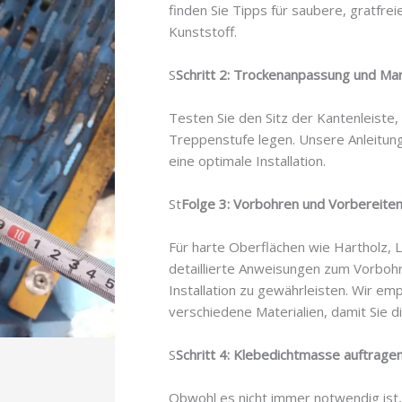
finden Sie Tipps für saubere, gratfre
Kunststoff.
S
Schritt 2: Trockenanpassung und Ma
Testen Sie den Sitz der Kantenleiste,
Treppenstufe legen. Unsere Anleitung 
eine optimale Installation.
St
Folge 3: Vorbohren und Vorbereite
Für harte Oberflächen wie Hartholz, 
detaillierte Anweisungen zum Vorbohr
Installation zu gewährleisten. Wir e
verschiedene Materialien, damit Sie d
S
Schritt 4: Klebedichtmasse auftrage
Obwohl es nicht immer notwendig ist,