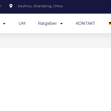
m
Dezhou, Shandong, China
UM
Ratgeber
KONTAKT