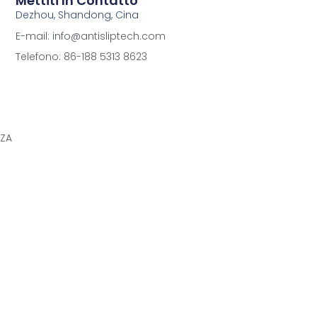
Mettiti In Contatto
Dezhou, Shandong, Cina
E-mail: info@antisliptech.com
Telefono: 86-188 5313 8623
ZZA