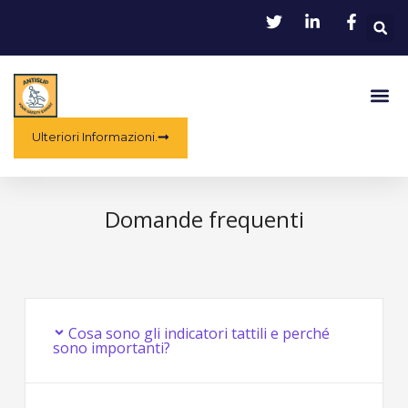
Vai
R
al
contenuto
Me
Ulteriori Informazioni.
Domande frequenti
Cosa sono gli indicatori tattili e perché
sono importanti?