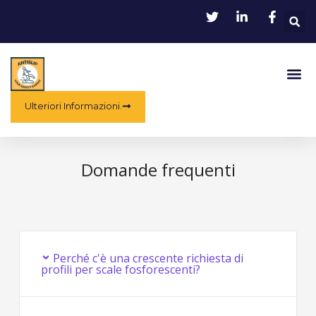
Vai
R
al
contenuto
Me
Ulteriori Informazioni.
Domande frequenti
Perché c'è una crescente richiesta di
profili per scale fosforescenti?