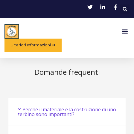
Vai
R
al
contenuto
Me
Ulteriori Informazioni.
Domande frequenti
Perché il materiale e la costruzione di uno
zerbino sono importanti?