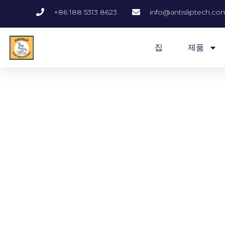
콘
+86 188 5313 8623
info@antisliptech.co
텐
츠
로
집
제품
건
너
뛰
기