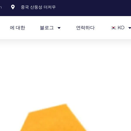
m
중국 산둥성 더저우
에 대한
블로그
연락하다
KO