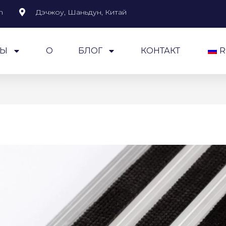
m
Дэчжоу, Шаньдун, Китай
ТЫ
О
БЛОГ
КОНТАКТ
R