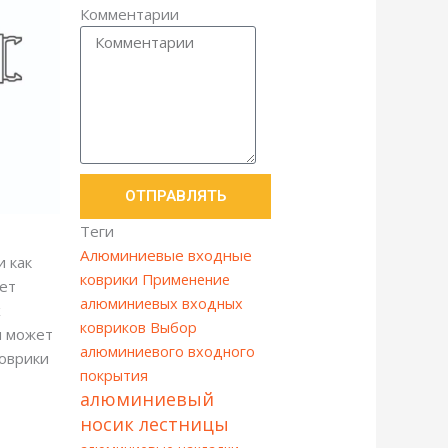
Комментарии
ОТПРАВЛЯТЬ
Теги
Алюминиевые входные
 как
коврики
Применение
ает
алюминиевых входных
х
ковриков
Выбор
и может
алюминиевого входного
оврики
покрытия
алюминиевый
носик лестницы