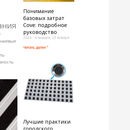
Понимание
базовых затрат
ания
Cove: подробное
руководство
В
2024 – 6 января, 23 января
миниевые
Читать далее "
ть
вность
Лучшие практики
городского