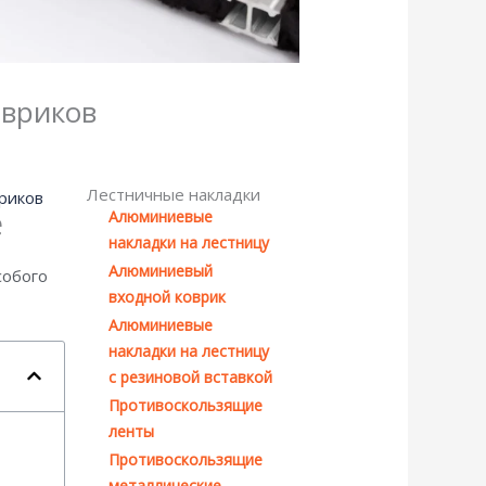
овриков
Лестничные накладки
риков
e
Алюминиевые
накладки на лестницу
Алюминиевый
собого
входной коврик
Алюминиевые
накладки на лестницу
с резиновой вставкой
Противоскользящие
ленты
Противоскользящие
металлические