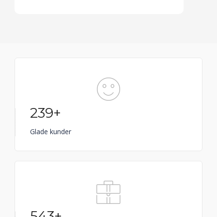
239+
Glade kunder
543+