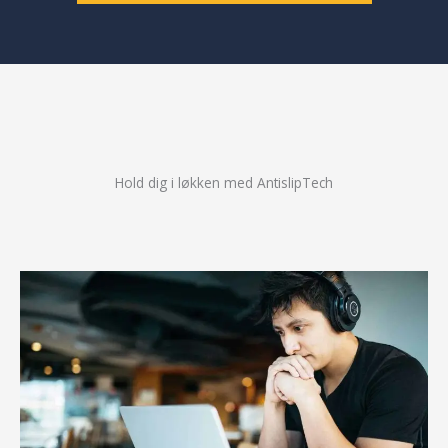
Hold dig i løkken med AntislipTech