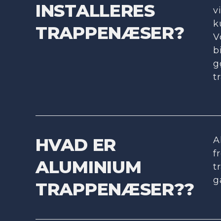
INSTALLERES
v
k
TRAPPENÆSER?
V
b
g
t
HVAD ER
A
f
ALUMINIUM
t
g
TRAPPENÆSER??