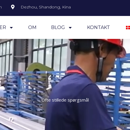
m
Dezhou, Shandong, Kina
ER
OM
BLOG
KONTAKT
Ofte stillede spørgsmål