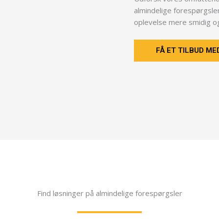
almindelige forespørgsler 
oplevelse mere smidig o
FÅ ET TILBUD M
Find løsninger på almindelige forespørgsler