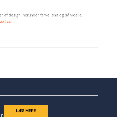
r af design, herunder farve, snit og så videre,
akt os
.
LÆS MERE
en