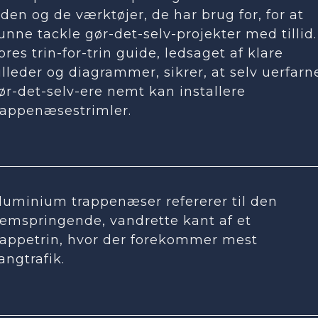
iden og de værktøjer, de har brug for, for at
unne tackle gør-det-selv-projekter med tillid.
ores trin-for-trin guide, ledsaget af klare
illeder og diagrammer, sikrer, at selv uerfarn
ør-det-selv-ere nemt kan installere
rappenæsestrimler.
luminium trappenæser refererer til den
remspringende, vandrette kant af et
rappetrin, hvor der forekommer mest
angtrafik.