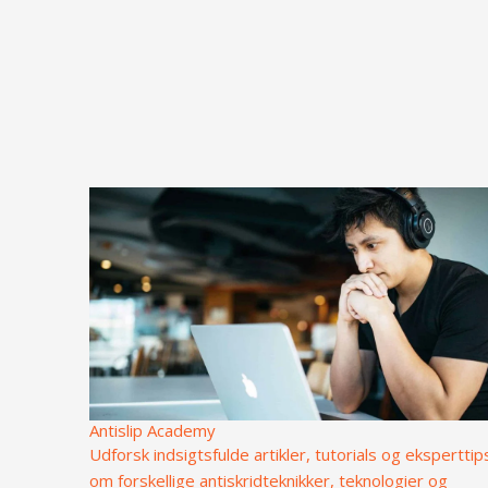
Antislip Academy
Udforsk indsigtsfulde artikler, tutorials og eksperttip
om forskellige antiskridteknikker, teknologier og