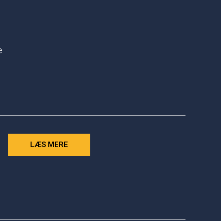
e
LÆS MERE