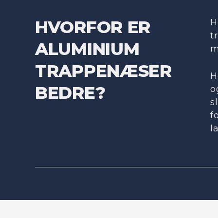
HVORFOR ER
H
t
ALUMINIUM
m
TRAPPENÆSER
H
BEDRE?
o
s
f
l