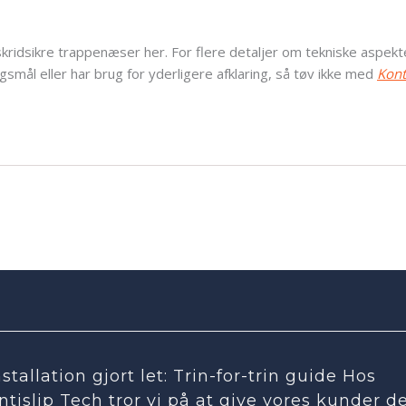
kridsikre trappenæser her. For flere detaljer om tekniske aspekte
gsmål eller har brug for yderligere afklaring, så tøv ikke med
Kont
nstallation gjort let: Trin-for-trin guide Hos
ntislip Tech tror vi på at give vores kunder d