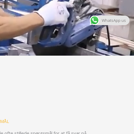
WhatsApp us
SMÅL
 ofte stillede spørgsmål for at få svar på