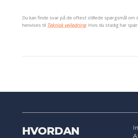
Du kan finde svar på de oftest stillede spørgsmål om s
henvises til
Teknisk vejledning
. Hvis du stadig har spør
HVORDAN
I
A