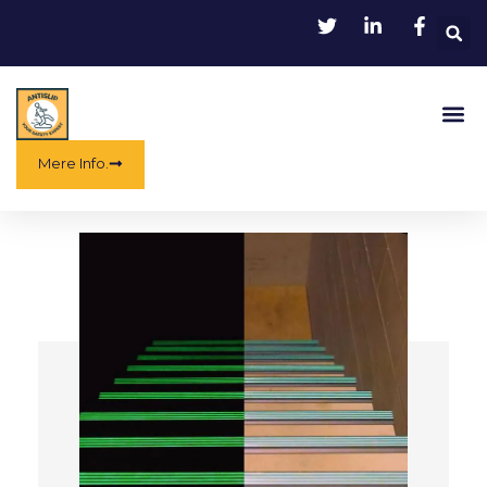
Gå
til
indholdet
Me
Mere Info.