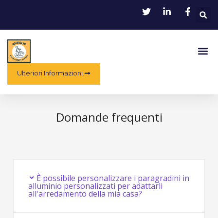
Vai
R
al
contenuto
Me
Ulteriori Informazioni.
Domande frequenti
È possibile personalizzare i paragradini in
alluminio personalizzati per adattarli
all'arredamento della mia casa?