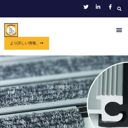
内
容
を
ス
メ
キ
ニ
ッ
ュ
プ
より詳しい情報。
ー
アルミ製玄関マット