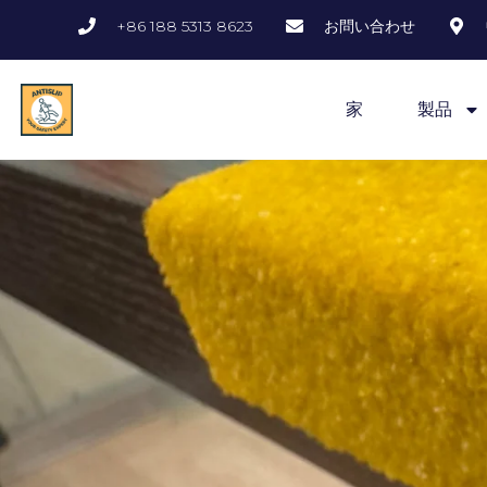
内
+86 188 5313 8623
お問い合わせ
容
を
ス
家
製品
キ
ッ
プ