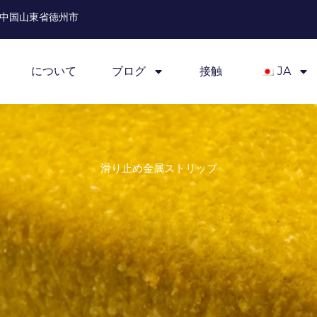
中国山東省徳州市
について
ブログ
接触
JA
滑り止め金属ストリップ