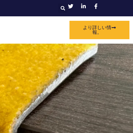
検
索
より詳しい情
報。