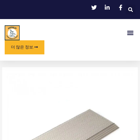
콘
텐
츠
로
메
건
뉴
너
뛰
더 많은 정보.
기