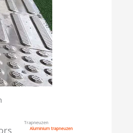
n
Trapneuzen
ors
Aluminium trapneuzen