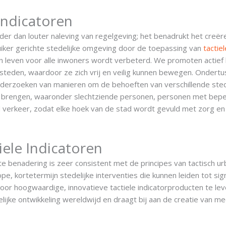
 Indicatoren
er dan louter naleving van regelgeving; het benadrukt het creër
ruiker gerichte stedelijke omgeving door de toepassing van
tactiel
an leven voor alle inwoners wordt verbeterd. We promoten actief
 steden, waardoor ze zich vrij en veilig kunnen bewegen. Ondertu
rzoeken van manieren om de behoeften van verschillende sted
te brengen, waaronder slechtziende personen, personen met bep
d verkeer, zodat elke hoek van de stad wordt gevuld met zorg en
iele Indicatoren
 benadering is zeer consistent met de principes van tactisch ur
e, kortetermijn stedelijke interventies die kunnen leiden tot sign
oor hoogwaardige, innovatieve tactiele indicatorproducten te lev
jke ontwikkeling wereldwijd en draagt bij aan de creatie van me