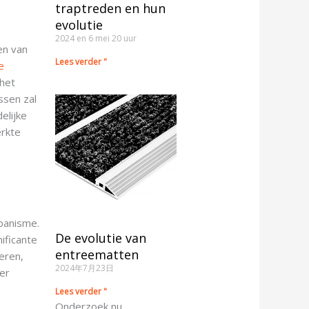
traptreden en hun
evolutie
2024 en 6 mei 20 uur
en van
Lees verder "
e
 het
ssen zal
elijke
erkte
banisme.
De evolutie van
ificante
entreematten
eren,
2024年7月23日
er
Lees verder "
Onderzoek nu