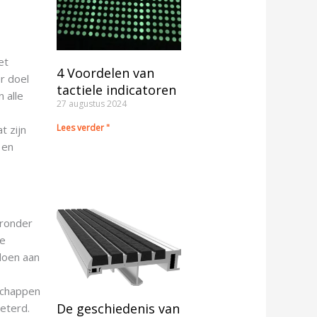
et
4 Voordelen van
er doel
tactiele indicatoren
 alle
27 augustus 2024
Lees verder "
t zijn
 en
aronder
de
ldoen aan
dschappen
De geschiedenis van
eterd.