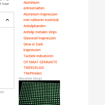
Aluminium
t haar
entreematten
Aluminium trapneuzen
met rubberen inzetstuk
Antislipbanden
Antislip metalen strips
Glasvezel trapneuzen
Glow in Dark
trapneuzen
Tactiele indicatoren
OP MAAT GEMAAKTE
TWEEDELIGE
TRAPtreden
Recente blogs
oor