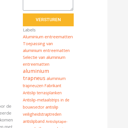
VERSTUREN
Labels
Aluminium entreematten
Toepassing van
aluminium entreematten
Selectie van aluminium
entreematten
aluminium
trapneus
aluminium
trapneuzen Fabrikant
Antislip terrasplanken
Antislip-metaalstrips in de
oor de
bouwsector
antislip
leerde
veiligheidstraptreden
e komen
antislipband
Antisliptape-
ken met