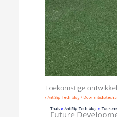
Toekomstige ontwikkeli
/
AntiSlip Tech-blog
/ Door
antisliptech.
Thuis
»
AntiSlip Tech-blog
»
Toekomst
Future Developmen