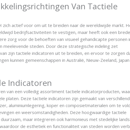
kelingsrichtingen Van Tactiele
zich actief voor om uit te breiden naar de wereldwijde markt. H
reldwijd bedrijfsactiviteiten te vestigen, maar heeft ook een bred
re zorg voor de behoeften van visueel gehandicapte personen in
an meelevende steden. Door deze strategische indeling zet
n zijn tactiele indicatoren uit te breiden, en ervoor te zorgen da
ngen kunnen gemeenschappen in Australië, Nieuw-Zeeland, Japan
le Indicatoren
en van een volledig assortiment tactiele indicatorproducten, wa
tiele platen. Deze tactiele indicatoren zijn gemaakt van verschillen
tijzer, aluminiumlegering, koper en composietmaterialen om te vo
evingen en weersomstandigheden. Deze hoogwaardige tactiele
t en duurzaam, maar integreren ook harmonieus met stedelijke lan
waardoor de esthetiek en functionaliteit van steden worden verb