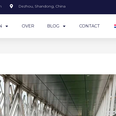
m
Dezhou, Shandong, China
N
OVER
BLOG
CONTACT