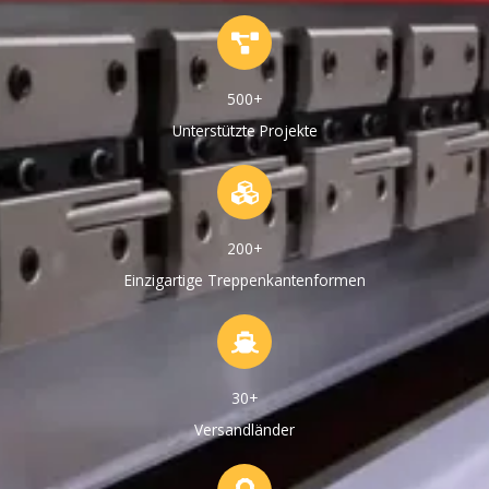
500+
Unterstützte Projekte
200+
Einzigartige Treppenkantenformen
30+
Versandländer