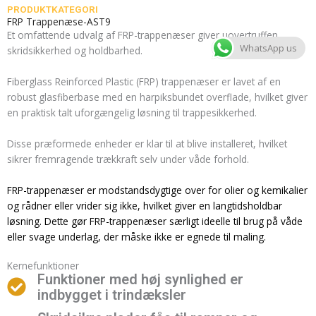
PRODUKTKATEGORI
FRP Trappenæse-AST9
Et omfattende udvalg af FRP-trappenæser giver uovertruffen
WhatsApp us
skridsikkerhed og holdbarhed.
Fiberglass Reinforced Plastic (FRP) trappenæser er lavet af en
robust glasfiberbase med en harpiksbundet overflade, hvilket giver
en praktisk talt uforgængelig løsning til trappesikkerhed.
Disse præformede enheder er klar til at blive installeret, hvilket
sikrer fremragende trækkraft selv under våde forhold.
FRP-trappenæser er modstandsdygtige over for olier og kemikalier
og rådner eller vrider sig ikke, hvilket giver en langtidsholdbar
løsning. Dette gør FRP-trappenæser særligt ideelle til brug på våde
eller svage underlag, der måske ikke er egnede til maling.
Kernefunktioner
Funktioner med høj synlighed er
indbygget i trindæksler