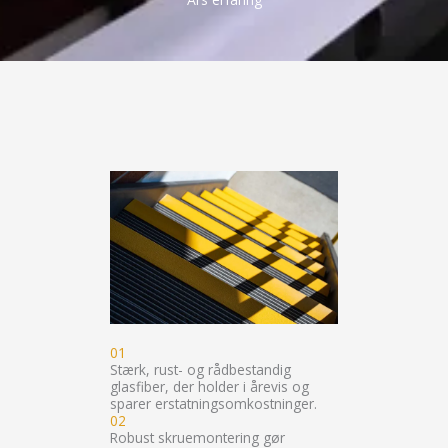
01
Stærk, rust- og rådbestandig
glasfiber, der holder i årevis og
sparer erstatningsomkostninger.
02
Robust skruemontering gør