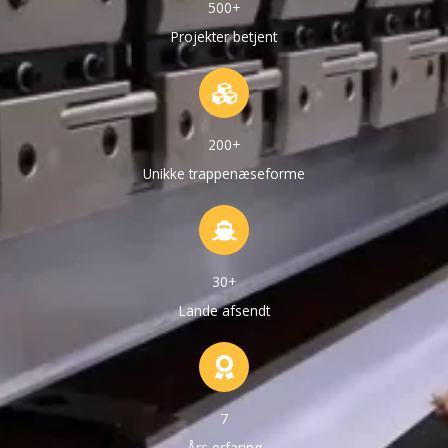
500+
Projekter betjent
200+
Unikke trappenæseforme
30+
Lande afsendt
7
Års erfaring