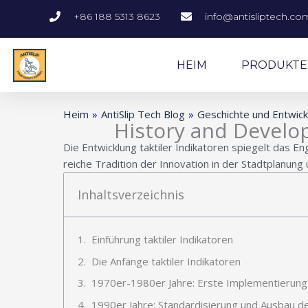
Zum
+86 188 5313 8623
info@antisliptech.co
Inhalt
springen
HEIM
PRODUKTE
Heim
»
AntiSlip Tech Blog
»
Geschichte und Entwickl
History and Develop
Die Entwicklung taktiler Indikatoren spiegelt das E
reiche Tradition der Innovation in der Stadtplanung 
Inhaltsverzeichnis
Einführung taktiler Indikatoren
Die Anfänge taktiler Indikatoren
1970er-1980er Jahre: Erste Implementierung t
1990er Jahre: Standardisierung und Ausbau de