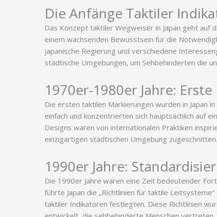
Die Anfänge Taktiler Indik
Das Konzept taktiler Wegweiser in Japan geht auf d
einem wachsenden Bewusstsein für die Notwendigke
japanische Regierung und verschiedene Interesseng
städtische Umgebungen, um Sehbehinderten die una
1970er-1980er Jahre: Erste
Die ersten taktilen Markierungen wurden in Japan i
einfach und konzentrierten sich hauptsächlich auf e
Designs waren von internationalen Praktiken inspiri
einzigartigen städtischen Umgebung zugeschnitten
1990er Jahre: Standardisi
Die 1990er Jahre waren eine Zeit bedeutender Forts
führte Japan die „Richtlinien für taktile Leitsystem
taktiler Indikatoren festlegten. Diese Richtlinien 
entwickelt, die sehbehinderte Menschen vertreten.