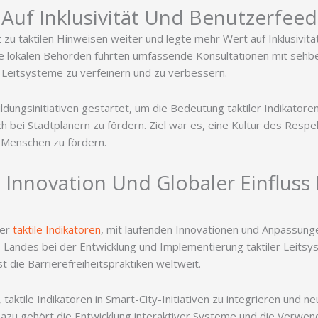
 Auf Inklusivität Und Benutzerfee
 zu taktilen Hinweisen weiter und legte mehr Wert auf Inklusivitä
ie lokalen Behörden führten umfassende Konsultationen mit sehb
 Leitsysteme zu verfeinern und zu verbessern.
dungsinitiativen gestartet, um die Bedeutung taktiler Indikator
uch bei Stadtplanern zu fördern. Ziel war es, eine Kultur des Resp
 Menschen zu fördern.
 Innovation Und Globaler Einfluss 
der
taktile Indikatoren
, mit laufenden Innovationen und Anpassun
 Landes bei der Entwicklung und Implementierung taktiler Leitsy
 die Barrierefreiheitspraktiken weltweit.
 taktile Indikatoren in Smart-City-Initiativen zu integrieren und 
Dazu gehört die Entwicklung interaktiver Systeme und die Verwe