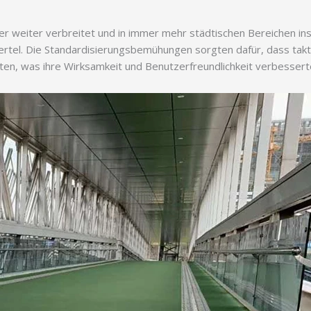
 weiter verbreitet und in immer mehr städtischen Bereichen insta
ertel. Die Standardisierungsbemühungen sorgten dafür, dass takti
lgten, was ihre Wirksamkeit und Benutzerfreundlichkeit verbessert