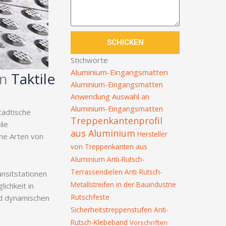
SCHICKEN
Stichworte
Aluminium-Eingangsmatten
on
Taktile
Aluminium-Eingangsmatten
Anwendung
Auswahl an
Aluminium-Eingangsmatten
tädtische
Treppenkantenprofil
ile
aus Aluminium
Hersteller
he Arten von
von Treppenkanten aus
Aluminium
Anti-Rutsch-
Terrassendielen
Anti-Rutsch-
nsitstationen
Metallstreifen in der Bauindustrie
ichkeit in
Rutschfeste
nd dynamischen
Sicherheitstreppenstufen
Anti-
Rutsch-Klebeband
Vorschriften