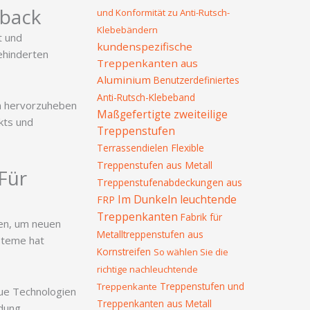
dback
und Konformität zu Anti-Rutsch-
Klebebändern
t und
kundenspezifische
ehinderten
Treppenkanten aus
Aluminium
Benutzerdefiniertes
Anti-Rutsch-Klebeband
en hervorzuheben
Maßgefertigte zweiteilige
ekts und
Treppenstufen
Terrassendielen
Flexible
Treppenstufen aus Metall
Für
Treppenstufenabdeckungen aus
Im Dunkeln leuchtende
FRP
Treppenkanten
Fabrik für
gen, um neuen
Metalltreppenstufen aus
steme hat
Kornstreifen
So wählen Sie die
richtige nachleuchtende
Treppenstufen und
Treppenkante
neue Technologien
Treppenkanten aus Metall
ndung