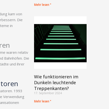
Mehr lesen "
cklung kam von
rbessern. Die
steme in
oren
eme waren relativ
und Bahnhöfen. Die
tädte und ihrer
Wie funktionieren im
atoren
Dunkeln leuchtende
Treppenkanten?
katoren. 1993
17. September 2024
 die Verwendung
Mehr lesen "
ganisationen