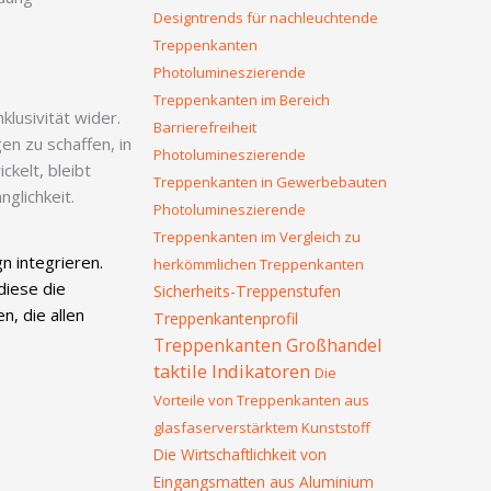
Designtrends für nachleuchtende
Treppenkanten
Photolumineszierende
Treppenkanten im Bereich
klusivität wider.
Barrierefreiheit
n zu schaffen, in
Photolumineszierende
kelt, bleibt
Treppenkanten in Gewerbebauten
glichkeit.
Photolumineszierende
Treppenkanten im Vergleich zu
gn integrieren.
herkömmlichen Treppenkanten
diese die
Sicherheits-Treppenstufen
n, die allen
Treppenkantenprofil
Treppenkanten Großhandel
taktile Indikatoren
Die
Vorteile von Treppenkanten aus
glasfaserverstärktem Kunststoff
Die Wirtschaftlichkeit von
Eingangsmatten aus Aluminium