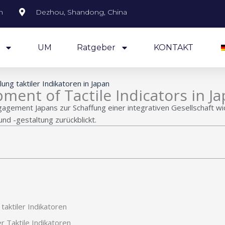
m
Dezhou, Shandong, China
UM
Ratgeber
KONTAKT
ung taktiler Indikatoren in Japan
ment of Tactile Indicators in J
ngagement Japans zur Schaffung einer integrativen Gesellschaft wi
und -gestaltung zurückblickt.
aktiler Indikatoren
r Taktile Indikatoren