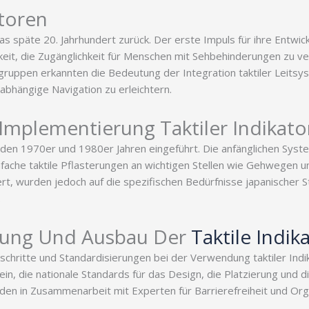
atoren
as späte 20. Jahrhundert zurück. Der erste Impuls für ihre Entwi
it, die Zugänglichkeit für Menschen mit Sehbehinderungen zu ve
ruppen erkannten die Bedeutung der Integration taktiler Leitsy
bhängige Navigation zu erleichtern.
 Implementierung Taktiler Indikat
n den 1970er und 1980er Jahren eingeführt. Die anfänglichen Syst
infache taktile Pflasterungen an wichtigen Stellen wie Gehwegen 
ert, wurden jedoch auf die spezifischen Bedürfnisse japanischer S
.
erung Und Ausbau Der
Taktile Indik
chritte und Standardisierungen bei der Verwendung taktiler Indi
e“ ein, die nationale Standards für das Design, die Platzierung und
wurden in Zusammenarbeit mit Experten für Barrierefreiheit und Or