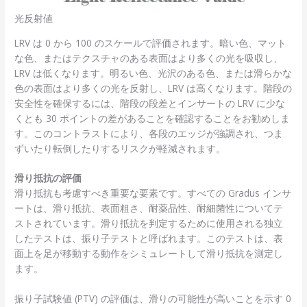
光反射値
LRV は 0 から 100 のスケールで評価されます。暗い色、マット
な色、またはテクスチャのある表面はより多くの光を吸収し、
LRV は低くなります。明るい色、光沢のある色、または滑らかな
色の表面はより多くの光を反射し、LRV は高くなります。階段の
安全性を確保するには、階段の段差とインサートの LRV に少な
くとも 30 ポイントの差があることを確認することをお勧めしま
す。このコントラストにより、各段のエッジが強調され、つま
ずいたり転倒したりするリスクが軽減されます。
滑り抵抗の評価
滑り抵抗も考慮すべき重要な要素です。すべての Gradus インサ
ートは、滑り抵抗、表面粗さ、耐薬品性、耐細菌性についてテ
ストされています。滑り抵抗を判定するために使用される独立
したテストは、振り子テストと呼ばれます。このテストは、表
面上を足が移動する動作をシミュレートして滑り抵抗を測定し
ます。
振り子試験値 (PTV) の評価は、滑りの可能性が高いことを示す 0