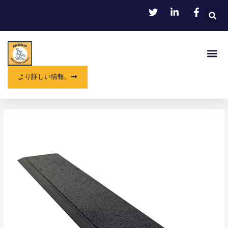
内
容
を
ス
メ
キ
ニ
ッ
ュ
プ
より詳しい情報。
ー