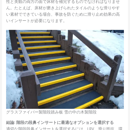
性と美観の両方の面で床材を補完するものでなければなりませ
ん。たとえば、床材が磨き上げられたタイルのような滑りやす
い素材でできている場合、事故を防ぐために滑り止め効果の高
いインサートが必要になります。
グラスファイバー製階段踏み板 雪の中の木製階段
結論: 階段の段鼻インサートに最適なオプションを選択する
適切な階段段鼻インサートを選択するには、LRV、滑り抵抗、環