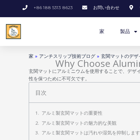
内
+86 188 5313 8623
お問い合わせ
容
を
ス
家
製品
キ
ッ
プ
家
»
アンチスリップ技術ブログ
»
玄関マットのデザ
Why Choose Alumin
玄関マットにアルミニウムを使用することで、デザ
性を保つために不可欠です。
目次
アルミ製玄関マットの重要性
アルミ製玄関マットの魅力的な美観
アルミ製玄関マットは汚れや湿気を抑制します