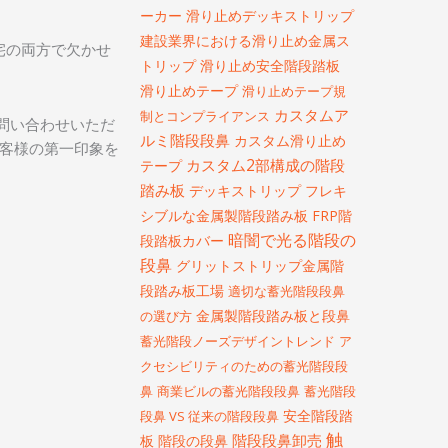
ーカー
滑り止めデッキストリップ
建設業界における滑り止め金属ス
宅の両方で欠かせ
トリップ
滑り止め安全階段踏板
滑り止めテープ
滑り止めテープ規
カスタムア
制とコンプライアンス
問い合わせいただ
ルミ階段段鼻
カスタム滑り止め
お客様の第一印象を
カスタム2部構成の階段
テープ
踏み板
デッキストリップ
フレキ
シブルな金属製階段踏み板
FRP階
暗闇で光る階段の
段踏板カバー
段鼻
グリットストリップ金属階
段踏み板工場
適切な蓄光階段段鼻
金属製階段踏み板と段鼻
の選び方
蓄光階段ノーズデザイントレンド
ア
クセシビリティのための蓄光階段段
鼻
商業ビルの蓄光階段段鼻
蓄光階段
安全階段踏
段鼻 VS 従来の階段段鼻
触
階段段鼻卸売
板
階段の段鼻