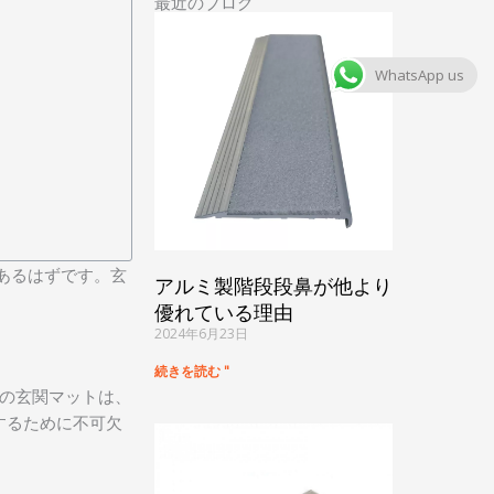
最近のブログ
WhatsApp us
あるはずです。玄
アルミ製階段段鼻が他より
優れている理由
2024年6月23日
続きを読む "
の玄関マットは、
するために不可欠