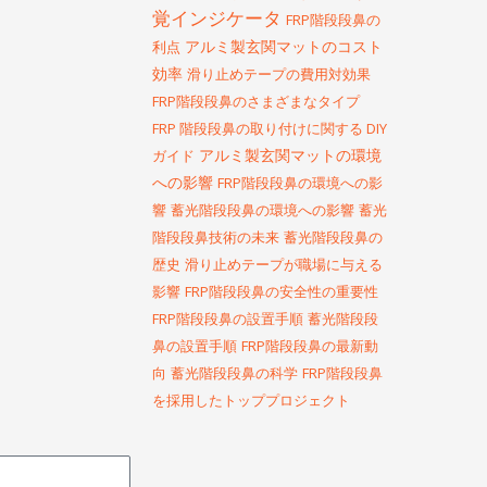
覚インジケータ
FRP階段段鼻の
アルミ製玄関マットのコスト
利点
効率
滑り止めテープの費用対効果
FRP階段段鼻のさまざまなタイプ
FRP 階段段鼻の取り付けに関する DIY
アルミ製玄関マットの環境
ガイド
への影響
FRP階段段鼻の環境への影
響
蓄光階段段鼻の環境への影響
蓄光
階段段鼻技術の未来
蓄光階段段鼻の
歴史
滑り止めテープが職場に与える
影響
FRP階段段鼻の安全性の重要性
FRP階段段鼻の設置手順
蓄光階段段
鼻の設置手順
FRP階段段鼻の最新動
向
蓄光階段段鼻の科学
FRP階段段鼻
を採用したトッププロジェクト