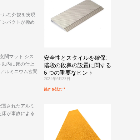
ナルな外観を実現
インパクトが極め
玄関マット シス
安全性とスタイルを確保:
ート以内に床の仕上
階段の段鼻の設置に関する
なアルミニウム玄関
6 つの重要なヒント
2024年6月23日
続きを読む "
配置されたアルミ
た床が事故による