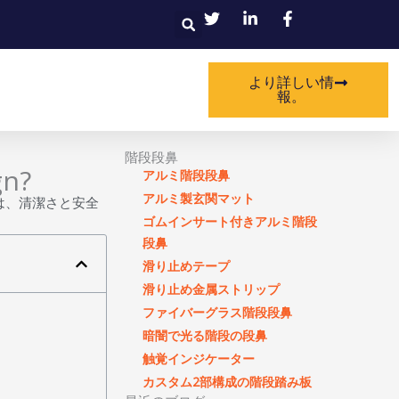
検
索
より詳しい情
報。
階段段鼻
gn?
アルミ階段段鼻
アルミ製玄関マット
は、清潔さと安全
ゴムインサート付きアルミ階段
段鼻
滑り止めテープ
滑り止め金属ストリップ
ファイバーグラス階段段鼻
暗闇で光る階段の段鼻
触覚インジケーター
カスタム2部構成の階段踏み板