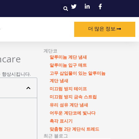
찾
다
더 많은 정보.
계단코
hcare
알루미늄 계단 냄새
알루미늄 입구 매트
고무 삽입물이 있는 알루미늄
을 향상시킵니다.
계단 냄새
미끄럼 방지 테이프
미끄럼 방지 금속 스트립
유리 섬유 계단 냄새
어두운 계단코에 빛나다
촉각 표시기
맞춤형 2단 계단식 트레드
최근 블로그