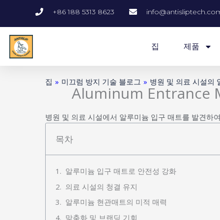
콘
+86 188 5313 8623
info@antisliptech.co
텐
츠
로
집
제품
건
너
뛰
집
»
미끄럼 방지 기술 블로그
»
병원 및 의료 시설의
기
Aluminum Entrance M
병원 및 의료 시설에서 알루미늄 입구 매트를 발견하여
목차
알루미늄 입구 매트로 안전성 강화
의료 시설의 청결 유지
알루미늄 현관매트의 미적 매력
맞춤화 및 브랜딩 기회