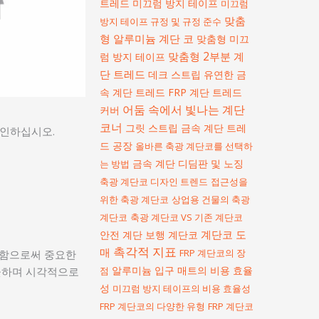
트레드
미끄럼 방지 테이프
미끄럼
맞춤
방지 테이프 규정 및 규정 준수
형 알루미늄 계단 코
맞춤형 미끄
맞춤형 2부분 계
럼 방지 테이프
단 트레드
데크 스트립
유연한 금
속 계단 트레드
FRP 계단 트레드
어둠 속에서 빛나는 계단
커버
코너
그릿 스트립 금속 계단 트레
확인하십시오.
드 공장
올바른 축광 계단코를 선택하
금속 계단 디딤판 및 노징
는 방법
축광 계단코 디자인 트렌드
접근성을
위한 축광 계단코
상업용 건물의 축광
계단코
축광 계단코 VS 기존 계단코
계단코 도
안전 계단 보행
계단코
촉각적 지표
매
FRP 계단코의 장
여함으로써 중요한
알루미늄 입구 매트의 비용 효율
깨끗하며 시각적으로
점
성
미끄럼 방지 테이프의 비용 효율성
FRP 계단코의 다양한 유형
FRP 계단코