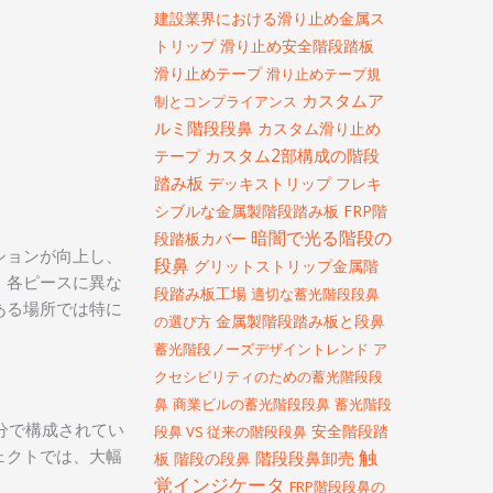
建設業界における滑り止め金属ス
トリップ
滑り止め安全階段踏板
滑り止めテープ
滑り止めテープ規
カスタムア
制とコンプライアンス
ルミ階段段鼻
カスタム滑り止め
カスタム2部構成の階段
テープ
踏み板
デッキストリップ
フレキ
シブルな金属製階段踏み板
FRP階
暗闇で光る階段の
段踏板カバー
ションが向上し、
段鼻
グリットストリップ金属階
、各ピースに異な
段踏み板工場
適切な蓄光階段段鼻
ある場所では特に
金属製階段踏み板と段鼻
の選び方
蓄光階段ノーズデザイントレンド
ア
クセシビリティのための蓄光階段段
鼻
商業ビルの蓄光階段段鼻
蓄光階段
部分で構成されてい
安全階段踏
段鼻 VS 従来の階段段鼻
ェクトでは、大幅
触
階段段鼻卸売
板
階段の段鼻
覚インジケータ
FRP階段段鼻の