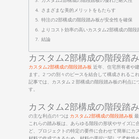
カスタム2部構成の階段踏板の優れた耐久性
さまざまな美的メリットをもたらす
特注の2部構成の階段踏み板が安全性を確保
よりコスト効率の高いカスタム2部構成の階段
結論
カスタム2部構成の階段踏
カスタム2部構成の階段踏み板
近年、住宅所有者や建
ます。2 つの別々のピースを結合して構成されるこ
記事では、カスタム 2 部構成の階段踏み板の利点
す。
カスタム2部構成の階段踏
の主な利点の1つは
カスタム2部構成の階段踏み板
最
これらの踏み板は、あらゆる階段の形状やサイズに
ど、プロジェクトの特定の要件に合わせて簡単にカス
材料で作成できるため、材料の選択に関して柔軟性