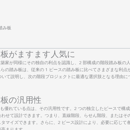
踏み板
み板がますます人気に
築家が同様にその独自の利点を認識し、2 部構成の階段踏み板の
れらの踏み板は、従来の 1 ピースの踏み板に比べてさまざまな利点
について説明し、次の階段プロジェクトに最適な選択肢となる理由に
み板の汎用性
も優れている点は、その汎用性です。2 つの独立したピースで構
合わせて設計できます。つまり、直線階段、らせん階段、またはそ
タマイズできます。さらに、2 ピース設計により、必要に応じて
が高まります。