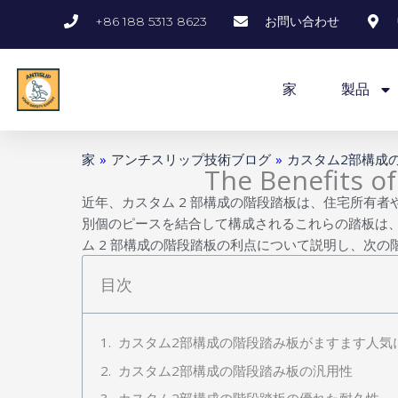
内
+86 188 5313 8623
お問い合わせ
容
を
ス
家
製品
キ
ッ
プ
家
»
アンチスリップ技術ブログ
»
カスタム2部構成
The Benefits o
近年、カスタム 2 部構成の階段踏板は、住宅所有
別個のピースを結合して構成されるこれらの踏板は、
ム 2 部構成の階段踏板の利点について説明し、次
目次
カスタム2部構成の階段踏み板がますます人気
カスタム2部構成の階段踏み板の汎用性