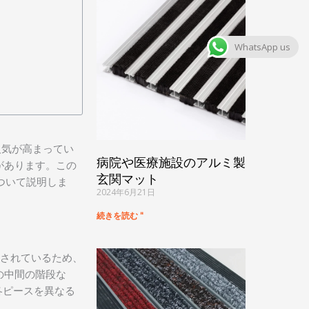
WhatsApp us
人気が高まってい
病院や医療施設のアルミ製
があります。この
玄関マット
ついて説明しま
2024年6月21日
続きを読む "
成されているため、
の中間の階段な
各ピースを異なる