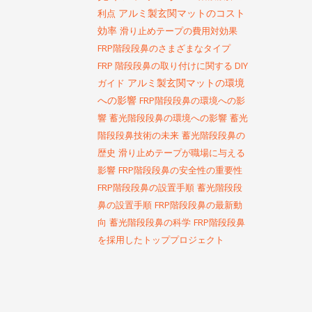
アルミ製玄関マットのコスト
利点
効率
滑り止めテープの費用対効果
FRP階段段鼻のさまざまなタイプ
FRP 階段段鼻の取り付けに関する DIY
アルミ製玄関マットの環境
ガイド
への影響
FRP階段段鼻の環境への影
響
蓄光階段段鼻の環境への影響
蓄光
階段段鼻技術の未来
蓄光階段段鼻の
歴史
滑り止めテープが職場に与える
影響
FRP階段段鼻の安全性の重要性
FRP階段段鼻の設置手順
蓄光階段段
鼻の設置手順
FRP階段段鼻の最新動
向
蓄光階段段鼻の科学
FRP階段段鼻
を採用したトッププロジェクト