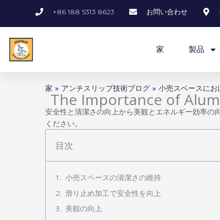
内
+86 188 5313 8623
お問い合わせ
容
を
ス
家
製品
キ
ッ
プ
家
»
アンチスリップ技術ブログ
»
小売スペースにお
The Importance of Alum
安全性と清潔さの向上から美観とエネルギー効率の
ください。
目次
小売スペースの清潔さの維持
滑り止め加工で安全性を向上
美観の向上