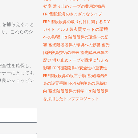
効率
滑り止めテープの費用対効果
FRP階段段鼻のさまざまなタイプ
FRP 階段段鼻の取り付けに関する DIY
ミを捕らえること
アルミ製玄関マットの環境
ガイド
より、これらのシ
への影響
FRP階段段鼻の環境への影
響
蓄光階段段鼻の環境への影響
蓄光
階段段鼻技術の未来
蓄光階段段鼻の
歴史
滑り止めテープが職場に与える
安全性を確保し、
影響
FRP階段段鼻の安全性の重要性
ーナーにとっても
FRP階段段鼻の設置手順
蓄光階段段
り良いショッピン
鼻の設置手順
FRP階段段鼻の最新動
向
蓄光階段段鼻の科学
FRP階段段鼻
を採用したトッププロジェクト