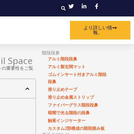
検
索
より詳しい情
報。
階段段鼻
il Space
アルミ階段段鼻
アルミ製玄関マット
トの重要性をご覧
ゴムインサート付きアルミ階段
段鼻
滑り止めテープ
滑り止め金属ストリップ
ファイバーグラス階段段鼻
暗闇で光る階段の段鼻
触覚インジケーター
カスタム2部構成の階段踏み板