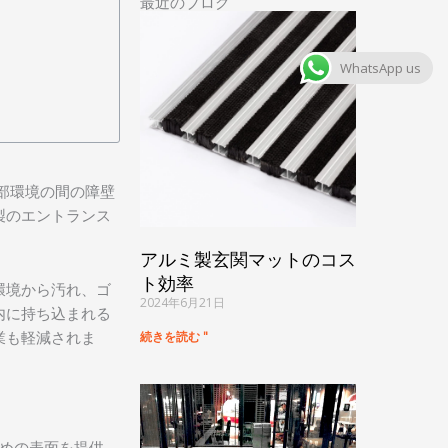
最近のブログ
WhatsApp us
部環境の間の障壁
製のエントランス
アルミ製玄関マットのコス
ト効率
環境から汚れ、ゴ
2024年6月21日
内に持ち込まれる
業も軽減されま
続きを読む "
めの表面を提供