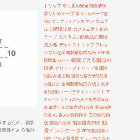
トリップ
滑り止め安全階段踏板
滑り止めテープ
滑り止めテープ規
カスタムア
制とコンプライアンス
ルミ階段段鼻
カスタム滑り止め
カスタム2部構成の階段
テープ
踏み板
デッキストリップ
フレキ
シブルな金属製階段踏み板
FRP階
暗闇で光る階段の
段踏板カバー
段鼻
グリットストリップ金属階
段踏み板工場
適切な蓄光階段段鼻
金属製階段踏み板と段鼻
の選び方
蓄光階段ノーズデザイントレンド
ア
クセシビリティのための蓄光階段段
鼻
商業ビルの蓄光階段段鼻
蓄光階段
安全階段踏
段鼻 VS 従来の階段段鼻
触
階段段鼻卸売
収するため、顧客
板
階段の段鼻
覚インジケータ
可能性がある混雑
FRP階段段鼻の
アルミ製玄関マットのコスト
利点