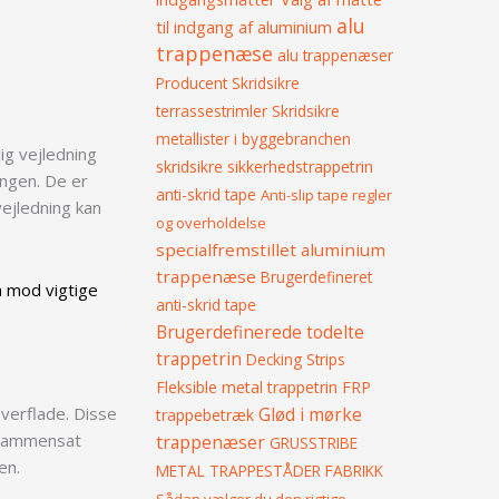
alu
til indgang af aluminium
trappenæse
alu trappenæser
Producent
Skridsikre
terrassestrimler
Skridsikre
metallister i byggebranchen
ig vejledning
skridsikre sikkerhedstrappetrin
ingen. De er
anti-skrid tape
Anti-slip tape regler
vejledning kan
og overholdelse
specialfremstillet aluminium
trappenæse
Brugerdefineret
m mod vigtige
anti-skrid tape
Brugerdefinerede todelte
trappetrin
Decking Strips
Fleksible metal trappetrin
FRP
overflade. Disse
Glød i mørke
trappebetræk
n sammensat
trappenæser
GRUSSTRIBE
gen.
METAL TRAPPESTÅDER FABRIKK