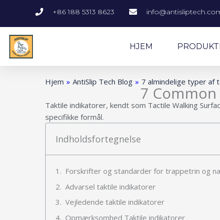
Gå
+86 188 5313 8623
info@antisliptech.co
til
indholdet
HJEM
PRODUKT
Hjem
»
AntiSlip Tech Blog
»
7 almindelige typer af t
7 Common T
Taktile indikatorer, kendt som Tactile Walking Surface
specifikke formål.
Indholdsfortegnelse
Forskrifter og standarder for trappetrin og 
Advarsel taktile indikatorer
Vejledende taktile indikatorer
Opmærksomhed Taktile indikatorer