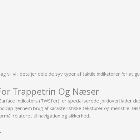
 vil vi i detaljer dele de syv typer af taktile indikatorer for at g
 For Trappetrin Og Næser
urface Indicators (TWSI'er), er specialiserede jordoverflader desi
andicap gennem brug af karakteristiske teksturer og mønstre. Diss
formål relateret til navigation og sikkerhed.
r