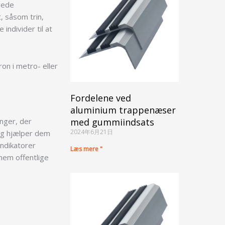
ævede
, såsom trin,
individer til at
on i metro- eller
Fordelene ved
aluminium trappenæser
ænger, der
med gummiindsats
2024年6月21日
 og hjælper dem
indikatorer
Læs mere "
nem offentlige