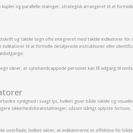
upler og parallelle stænger, strategisk arrangeret til at formid
skrift og taktile tegn ofte integreret med taktile indikatorer for 
ndikatorer til at formidle detaljerede instruktioner eller identifi
 nødudgange.
stegn sikrer, at synshandicappede personer kan få adgang til omf
atorer
orbedre synlighed i svagt lys, hvilket giver både taktile og visuelle
igere sikkerhedsforanstaltninger, såsom dårligt oplyste fortove,
e overflade, hvilket sikrer, at indikatorerne er effektive for både