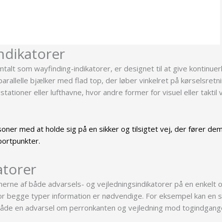
ndikatorer
talt som wayfinding-indikatorer, er designet til at give kontinuerl
parallelle bjælker med flad top, der løber vinkelret på kørselsretn
tationer eller lufthavne, hvor andre former for visuel eller taktil 
ner med at holde sig på en sikker og tilsigtet vej, der fører de
portpunkter.
atorer
nerne af både advarsels- og vejledningsindikatorer på en enkelt 
hvor begge typer information er nødvendige. For eksempel kan e
r både en advarsel om perronkanten og vejledning mod togindgan