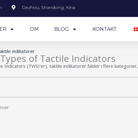
m
Dezhou, Shandong, Kina
ER
OM
BLOG
KONTAKT
aktile indikatorer
ypes of Tactile Indicators
 Indicators (TWSI'er), taktile indikatorer falder i flere kategorier
næser