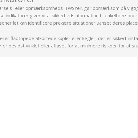
rsels- eller opmærksomheds-TWSI'er, gør opmærksom på vigtig
se indikatorer giver vital sikkerhedsinformation til enkeltpersoner 
oner let kan identificere prekære situationer uanset deres place
r fladtopede afkortede kupler eller kegler, der er sikkert insta
r bevidst vinklet eller affaset for at minimere risikoen for at sn