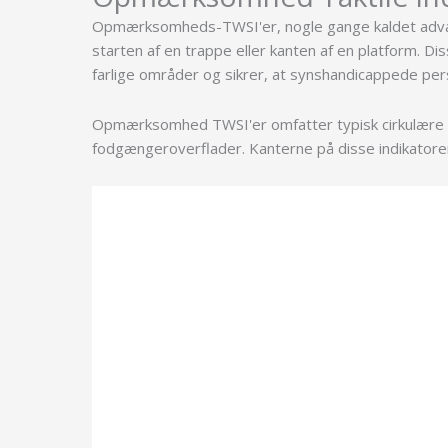
Opmærksomheds-TWSI'er, nogle gange kaldet adva
starten af en trappe eller kanten af en platform. Dis
farlige områder og sikrer, at synshandicappede pers
Opmærksomhed TWSI'er omfatter typisk cirkulære elle
fodgængeroverflader. Kanterne på disse indikatorer e