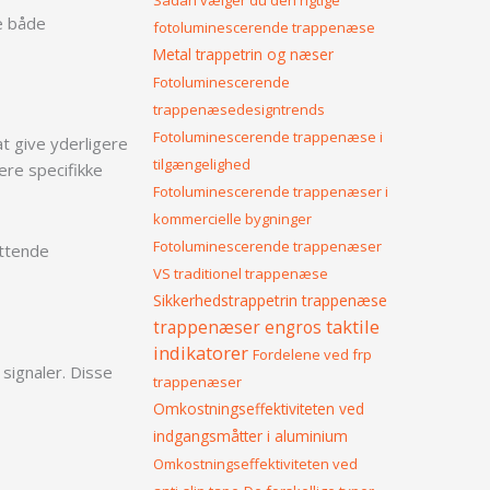
Sådan vælger du den rigtige
le både
fotoluminescerende trappenæse
Metal trappetrin og næser
Fotoluminescerende
trappenæsedesigntrends
Fotoluminescerende trappenæse i
at give yderligere
tilgængelighed
cere specifikke
Fotoluminescerende trappenæser i
kommercielle bygninger
Fotoluminescerende trappenæser
attende
VS traditionel trappenæse
Sikkerhedstrappetrin
trappenæse
taktile
trappenæser engros
indikatorer
Fordelene ved frp
 signaler. Disse
trappenæser
Omkostningseffektiviteten ved
indgangsmåtter i aluminium
Omkostningseffektiviteten ved