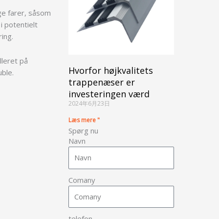
e farer, såsom
i potentielt
ring.
lleret på
Hvorfor højkvalitets
uble.
trappenæser er
investeringen værd
2024年6月23日
Læs mere "
Spørg nu
Navn
Comany
telefon