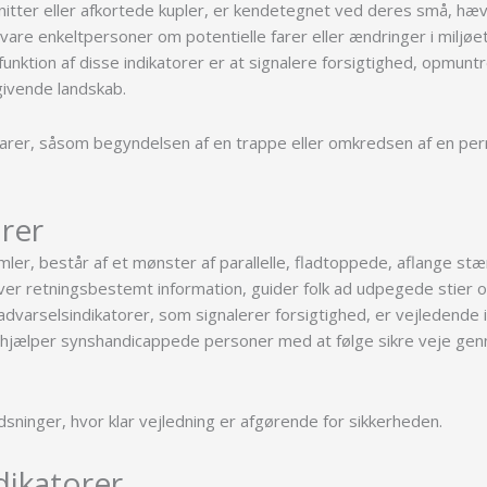
e nitter eller afkortede kupler, er kendetegnet ved deres små, h
vare enkeltpersoner om potentielle farer eller ændringer i miljøet
tion af disse indikatorer er at signalere forsigtighed, opmuntre 
givende landskab.
 farer, såsom begyndelsen af en trappe eller omkredsen af en perr
orer
imler, består af et mønster af parallelle, fladtoppede, aflange st
giver retningsbestemt information, guider folk ad udpegede stier
advarselsindikatorer, som signalerer forsigtighed, er vejledende 
r hjælper synshandicappede personer med at følge sikre veje gen
sninger, hvor klar vejledning er afgørende for sikkerheden.
ikatorer