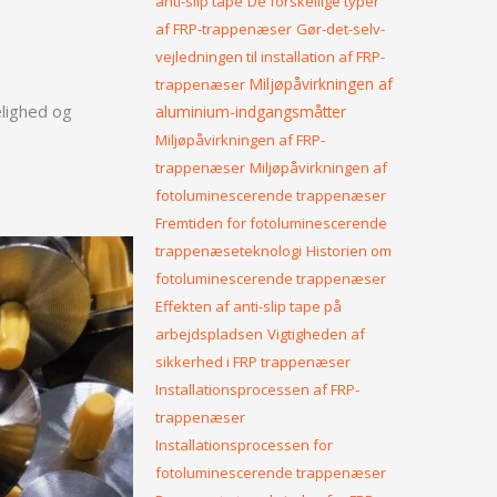
anti-slip tape
De forskellige typer
af FRP-trappenæser
Gør-det-selv-
vejledningen til installation af FRP-
Miljøpåvirkningen af
trappenæser
elighed og
aluminium-indgangsmåtter
Miljøpåvirkningen af FRP-
trappenæser
Miljøpåvirkningen af
fotoluminescerende trappenæser
Fremtiden for fotoluminescerende
trappenæseteknologi
Historien om
fotoluminescerende trappenæser
Effekten af anti-slip tape på
arbejdspladsen
Vigtigheden af
sikkerhed i FRP trappenæser
Installationsprocessen af FRP-
trappenæser
Installationsprocessen for
fotoluminescerende trappenæser