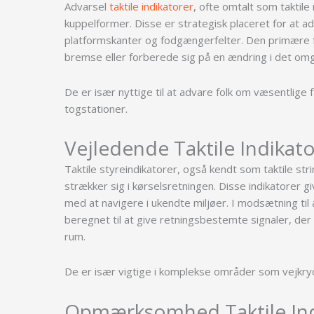
Advarsel
taktile indikatorer
, ofte omtalt som taktil
kuppelformer. Disse er strategisk placeret for at ad
platformskanter og fodgængerfelter. Den primære funk
bremse eller forberede sig på en ændring i det om
De er især nyttige til at advare folk om væsentlige
togstationer.
Vejledende Taktile Indikat
Taktile styreindikatorer, også kendt som taktile str
strækker sig i kørselsretningen. Disse indikatorer 
med at navigere i ukendte miljøer. I modsætning til 
beregnet til at give retningsbestemte signaler, de
rum.
De er især vigtige i komplekse områder som vejkryd
Opmærksomhed Taktile Ind